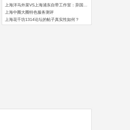
上海洋马外菜VS上海浦东自带工作室：异国风味与本地化体验如何选？
上海中圈大圈特色服务测评
上海花千坊1314论坛的帖子真实性如何？